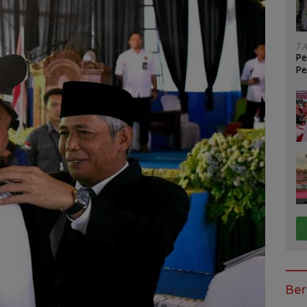
7 
P
Pe
Ber