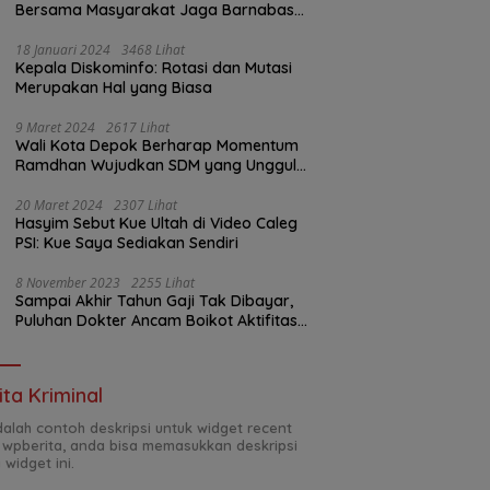
Bersama Masyarakat Jaga Barnabas
Bebas Sampah
18 Januari 2024
3468 Lihat
Kepala Diskominfo: Rotasi dan Mutasi
Merupakan Hal yang Biasa
9 Maret 2024
2617 Lihat
Wali Kota Depok Berharap Momentum
Ramdhan Wujudkan SDM yang Unggul
dan Bertakwa
20 Maret 2024
2307 Lihat
Hasyim Sebut Kue Ultah di Video Caleg
PSI: Kue Saya Sediakan Sendiri
8 November 2023
2255 Lihat
Sampai Akhir Tahun Gaji Tak Dibayar,
Puluhan Dokter Ancam Boikot Aktifitas
RSUD Tobelo
ita Kriminal
adalah contoh deskripsi untuk widget recent
 wpberita, anda bisa memasukkan deskripsi
 widget ini.