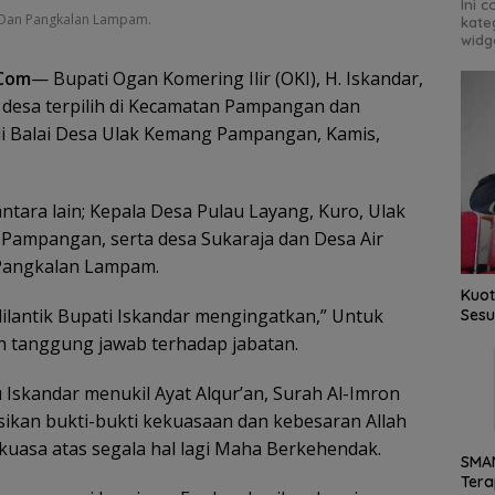
Ini 
n Dan Pangkalan Lampam.
kate
widg
Com
— Bupati Ogan Komering Ilir (OKI), H. Iskandar,
a desa terpilih di Kecamatan Pampangan dan
i Balai Desa Ulak Kemang Pampangan, Kamis,
antara lain; Kepala Desa Pulau Layang, Kuro, Ulak
Pampangan, serta desa Sukaraja dan Desa Air
Pangkalan Lampam.
Kuot
ilantik Bupati Iskandar mengingatkan,” Untuk
Sesu
 tanggung jawab terhadap jabatan.
 Iskandar menukil Ayat Alqur’an, Surah Al-Imron
isikan bukti-bukti kekuasaan dan kebesaran Allah
uasa atas segala hal lagi Maha Berkehendak.
SMAN
Ter