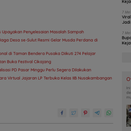
Keja
7 Mei
Vira
Jadi
 Upayakan Penyelesaian Masalah Sampah
7 Mei
Bupa
Jaga Desa se-Sulut Resmi Gelar Musda Perdana di
Keja
Milia
ional di Taman Bendera Pusaka Diikuti 274 Pelajar
tan Buka Festival Cikajang
alisasi PD Pasar Minggu Perlu Segera Dilakukan
ara Virtual Jajaran LP Terbuka Kelas IIB Nusakambangan
O
In
de
mu