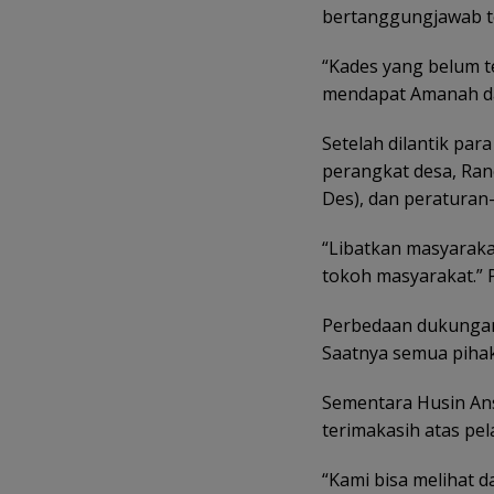
bertanggungjawab t
“Kades yang belum te
mendapat Amanah dar
Setelah dilantik par
perangkat desa, R
Des), dan peraturan
“Libatkan masyarak
tokoh masyarakat.” 
Perbedaan dukungan 
Saatnya semua pihak
Sementara Husin A
terimakasih atas pel
“Kami bisa melihat 