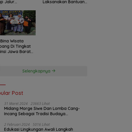
ap Jalur
Laksanakan Bantuan
daftaran SPMB
Program Revitalisasi
 Tidak Sesuai
Sesuai Juklak dan
is Layak Untuk
Juknis
porkan
Bina Wisata
Di Tingkat
insi Jawa Barat
ingkat Walaupun
lah Siswanya
urun
Selengkapnya
ular Post
31 Maret 2024
23663 Lihat
Midang Morge Siwe Dan Lomba Cang-
Incang Sebagai Tradisi Budaya
Kayuagung OKI.
2 Februari 2024
5016 Lihat
Edukasi Lingkungan Awali Langkah