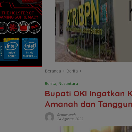
Beranda
Berita
Berita
,
Nusantara
Bupati OKI Ingatkan 
Amanah dan Tanggu
Redaksiweb
24 Agustus 2023