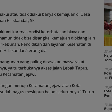
akui atau tidak diakui banyak kemajuan di Desa
n H. Iskandar, SE.
aklumi karena kondisi keterbatasan biaya dan
namun tidak bisa disangkal kemajuan dibidang lain
perkebunan, Pendidikan dan layanan Kesehatan di
H. Iskandar,”terang dia.
23 Ju
Keja
Tam
mbangunan yang paling dirasakan masyarakat
, yaitu terbukanya akses jalan Lebak Tapus,
19 Ju
Poli
 Kecamatan Jejawi.
di P
pangan menuju Kecamatan Jejawi atau Kota
10 Ju
LSM 
 sudah bagus meskipun belum seluruhnya,” Tutup
Pemo
13 Me
Bupa