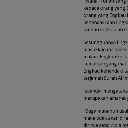
“Wahai Tuhan Yang 
kepada orang yang E
orang yang Engkau 
kehendaki dan Engk
tangan Engkaulah se
Sesungguhnya Engka
masukkan malam ke 
malam. Engkau kelua
keluarkan yang mati 
Engkau kehendaki ta
terjemah Surah Al Im
Iskandar mengatakan
merupakan amanat y
“Bagaimanapun usaha 
maka tidak akan dira
dirinya sendiri dia