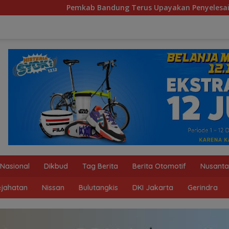
mkab Bandung Terus Upayakan Penyelesaian Masalah Sampah
Nasional
Dikbud
Tag Berita
Berita Otomotif
Nusanta
ejahatan
Nissan
Bulutangkis
DKI Jakarta
Gerindra