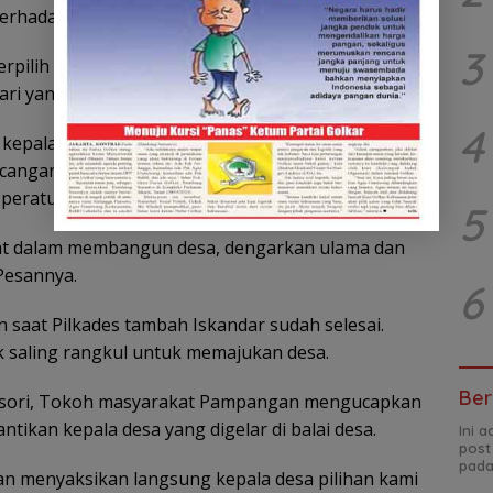
erhadap jabatan yang diemban.
3
rpilih bukan berarti tidak baik, tapi belum
i yang Maha Kuasa,” Ujar Iskandar.
4
a kepala desa diminta untuk segera organisasi
ancangan Pembangungan Jangka Menengah (RPJM-
-peraturan desa.
5
at dalam membangun desa, dengarkan ulama dan
Pesannya.
6
saat Pilkades tambah Iskandar sudah selesai.
 saling rangkul untuk memajukan desa.
Ber
nsori, Tokoh masyarakat Pampangan mengucapkan
antikan kepala desa yang digelar di balai desa.
Ini 
post
pada
dan menyaksikan langsung kepala desa pilihan kami