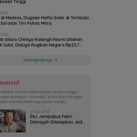
ksaan Tinggi
 2026
l di Medsos, Dugaan Mafia Solar di Tombatu
 Sorotan Tim Polres Mitra.
 2026
ti Sitaro Chintya Kalangit Resmi Ditahan
ti Sulut, Diduga Rugikan Negara Rp22,7
r
Selengkapnya
tomotif
i adalah contoh keterangan untuk widget
ngan kategori otomotif, anda bisa dengan
dah memasukkannya pada widget.
25 Juli 2026
Eks Jampidsus Febri
Diansyah Ditetapkan Jadi
Tersangka Korupsi dan
TPPU ?