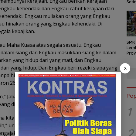
mempunyai kerajaan, Engkau berikan kerajaan
Seti
Pen
ngkau kehendaki dan Engkau cabut kerajaan dari
2026
kehendaki. Engkau muliakan orang yang Engkau
Tekn
au hinakan orang yang Engkau kehendaki. Di
Dila
gala kebajikan.
SMK 
u Maha Kuasa atas segala sesuatu. Engkau
Lembang 
dalam siang dan Engkau masukkan siang ke dalam
Prov
Men
rkan yang hidup dari yang mati, dan Engkau
Jum
dari yang hidup. Dan Engkau beri rezeki siapa yang
X
Men
npa hisab (batas) ,” Ujar Iskandar membacakan
ron 26-27.
Pop
,” Jabatan yang diemban para kepala desa
ang diberikan Allah SWT.
1
kita untuk meraih jabatan, jika tidak di suratkan
ih,” untuk itu ujar Iskandar selain mengingatkan
2
 mengajak para kades untuk menunaikan Amanah dan