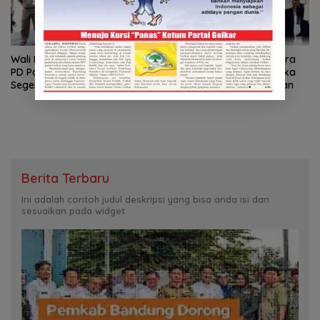
Wali Kota Jaksel: Revitalisasi
Apel Pagi Bersama Secara
PD Pasar Minggu Perlu
Virtual Jajaran LP Terbuka
Segera Dilakukan
Kelas IIB Nusakambangan
Berita Terbaru
Ini adalah contoh judul deskripsi yang bisa anda isi dan
sesuaikan pada widget