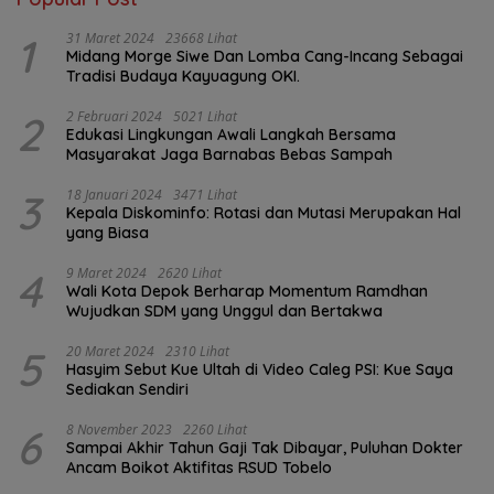
1
31 Maret 2024
23668 Lihat
Midang Morge Siwe Dan Lomba Cang-Incang Sebagai
Tradisi Budaya Kayuagung OKI.
2
2 Februari 2024
5021 Lihat
Edukasi Lingkungan Awali Langkah Bersama
Masyarakat Jaga Barnabas Bebas Sampah
3
18 Januari 2024
3471 Lihat
Kepala Diskominfo: Rotasi dan Mutasi Merupakan Hal
yang Biasa
4
9 Maret 2024
2620 Lihat
Wali Kota Depok Berharap Momentum Ramdhan
Wujudkan SDM yang Unggul dan Bertakwa
5
20 Maret 2024
2310 Lihat
Hasyim Sebut Kue Ultah di Video Caleg PSI: Kue Saya
Sediakan Sendiri
6
8 November 2023
2260 Lihat
Sampai Akhir Tahun Gaji Tak Dibayar, Puluhan Dokter
Ancam Boikot Aktifitas RSUD Tobelo