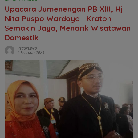
Upacara Jumenengan PB XIII, Hj
Nita Puspo Wardoyo : Kraton
Semakin Jaya, Menarik Wisatawan
Domestik
Redaksiweb
6 Februari 2024