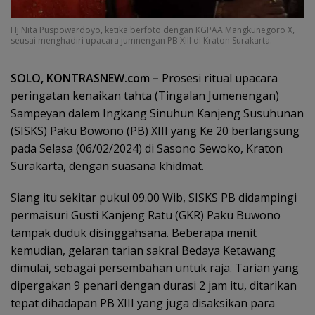
Hj.Nita Puspowardoyo, ketika berfoto dengan KGPAA Mangkunegoro X,
seusai menghadiri upacara jumnengan PB XIII di Kraton Surakarta.
SOLO, KONTRASNEW.com
–
Prosesi ritual upacara
peringatan kenaikan tahta (Tingalan Jumenengan)
Sampeyan dalem Ingkang Sinuhun Kanjeng Susuhunan
(SISKS) Paku Bowono (PB) XIII yang Ke 20 berlangsung
pada Selasa (06/02/2024) di Sasono Sewoko, Kraton
Surakarta, dengan suasana khidmat.
Siang itu sekitar pukul 09.00 Wib, SISKS PB didampingi
permaisuri Gusti Kanjeng Ratu (GKR) Paku Buwono
tampak duduk disinggahsana. Beberapa menit
kemudian, gelaran tarian sakral Bedaya Ketawang
dimulai, sebagai persembahan untuk raja. Tarian yang
dipergakan 9 penari dengan durasi 2 jam itu, ditarikan
tepat dihadapan PB XIII yang juga disaksikan para