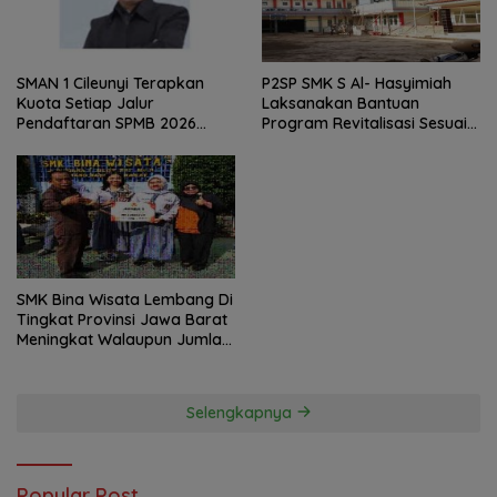
SMAN 1 Cileunyi Terapkan
P2SP SMK S Al- Hasyimiah
Kuota Setiap Jalur
Laksanakan Bantuan
Pendaftaran SPMB 2026
Program Revitalisasi Sesuai
Tidak Sesuai Teknis Layak
Juklak dan Juknis
Untuk Dilaporkan
SMK Bina Wisata Lembang Di
Tingkat Provinsi Jawa Barat
Meningkat Walaupun Jumlah
Siswanya Menurun
Selengkapnya
Popular Post