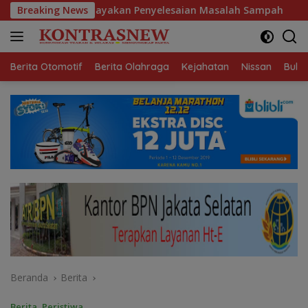
Langsung
rus Upayakan Penyelesaian Masalah Sampah
Breaking News
DPD dan 
ke
konten
Berita Otomotif
Berita Olahraga
Kejahatan
Nissan
Bulut
Beranda
Berita
Berita
,
Peristiwa