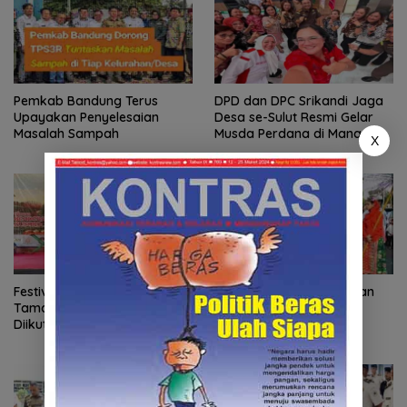
Pemkab Bandung Terus
DPD dan DPC Srikandi Jaga
Upayakan Penyelesaian
Desa se-Sulut Resmi Gelar
Masalah Sampah
Musda Perdana di Manado
X
Festival Hari Anak Nasional di
Wali Kota Jakarta Selatan
Taman Bendera Pusaka
Buka Festival Cikajang
Diikuti 274 Pelajar